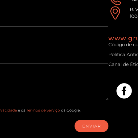
R. 
100
www.gr
Código de c
Política Ant
Canal de Éti
rivacidade
e os
Termos de Serviço
da Google.
ENVIAR