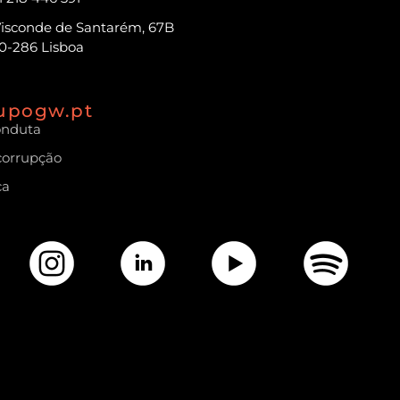
Visconde de Santarém, 67B
0-286 Lisboa
upogw.pt
onduta
icorrupção
ca