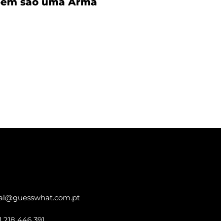
bém são uma Arma
al@guesswhat.com.pt
1 218 446 391