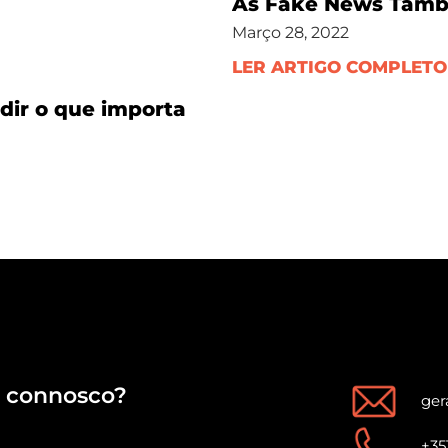
As Fake News Tam
Março 28, 2022
LER ARTIGO COMPLETO
dir o que importa
connosco?
ger
+35