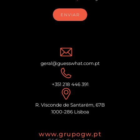
ENVIAR
geral@guesswhat.com.pt
+351 218 446 391
R. Visconde de Santarém, 67B
1000-286 Lisboa
www.grupogw.pt