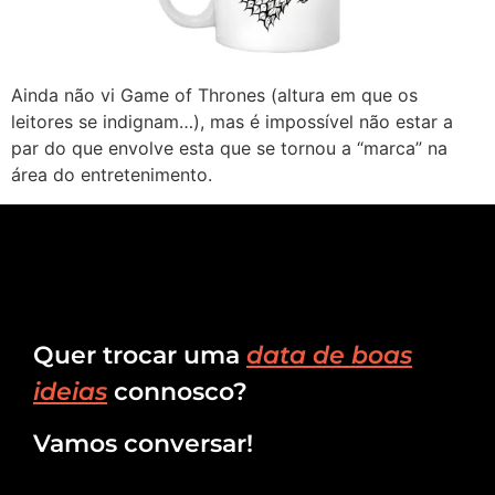
Ainda não vi Game of Thrones (altura em que os
leitores se indignam…), mas é impossível não estar a
par do que envolve esta que se tornou a “marca” na
área do entretenimento.
Quer trocar uma
data de boas
ideias
connosco?
Vamos conversar!