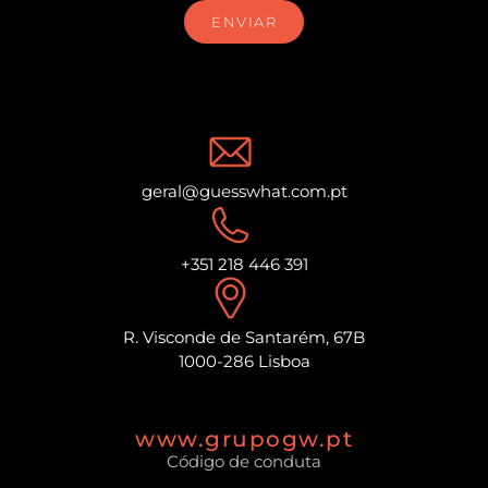
ENVIAR
geral@guesswhat.com.pt
+351 218 446 391
R. Visconde de Santarém, 67B
1000-286 Lisboa
www.grupogw.pt
Código de conduta