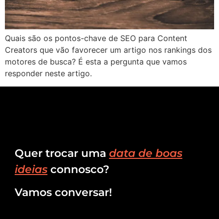
Quais são os pontos-chave de SEO para Content
Creators que vão favorecer um artigo nos rankings dos
motores de busca? É esta a pergunta que vamos
responder neste artigo.
Quer trocar uma
data de boas
ideias
connosco?
Vamos conversar!