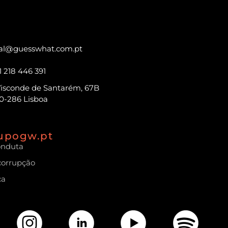
al@guesswhat.com.pt
1 218 446 391
Visconde de Santarém, 67B
0-286 Lisboa
upogw.pt
onduta
icorrupção
ca