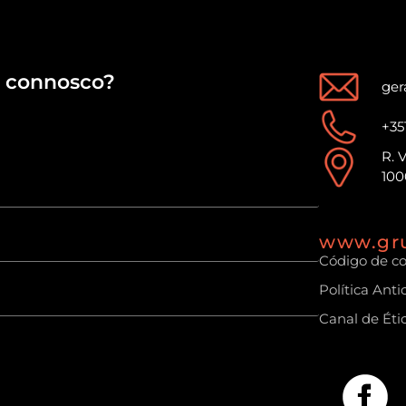
connosco?
ger
+35
R. 
100
www.gr
Código de c
Política Ant
Canal de Éti