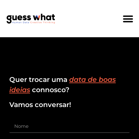
Quem Som
Quer trocar uma
data de boas
ideias
connosco?
Vamos conversar!