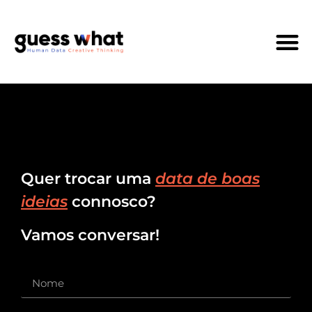
Quem Som
Quer trocar uma
data de boas
ideias
connosco?
Vamos conversar!