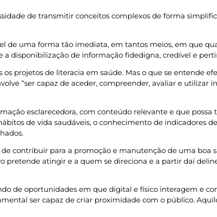
sidade de transmitir conceitos complexos de forma simplif
el de uma forma tão imediata, em tantos meios, em que qu
a disponibilização de informação fidedigna, credível e perti
s os projetos de literacia em saúde. Mas o que se entende e
olve “ser capaz de aceder, compreender, avaliar e utilizar 
ormação esclarecedora, com conteúdo relevante e que possa
hábitos de vida saudáveis, o conhecimento de indicadores de r
lhados.
s de contribuir para a promoção e manutenção de uma boa sa
o pretende atingir e a quem se direciona e a partir daí del
o de oportunidades em que digital e físico interagem e co
amental ser capaz de criar proximidade com o público. Aqui