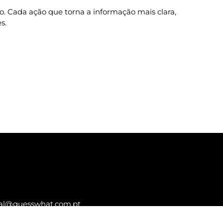
o. Cada ação que torna a informação mais clara,
s.
al@guesswhat.com.pt