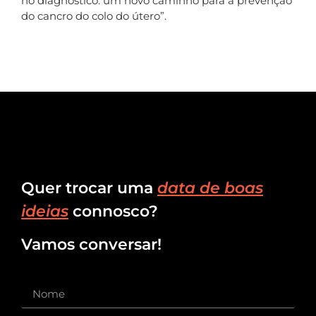
no diagnóstico: um novo caminho para a prevenção
do cancro do colo do útero”.
Quer trocar uma
data de boas
ideias
connosco?
Vamos conversar!