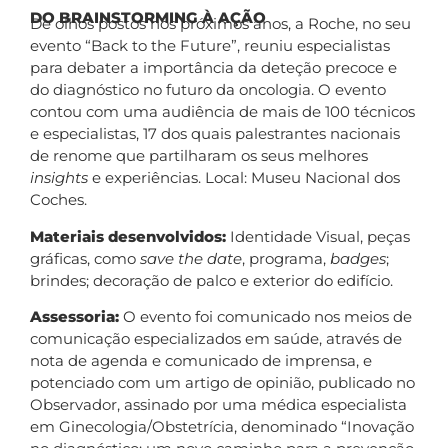
DO BRAINSTORMING À AÇÃO
De olhos postos nos próximos anos, a Roche, no seu
evento “Back to the Future”, reuniu especialistas
para debater a importância da deteção precoce e
do diagnóstico no futuro da oncologia. O evento
contou com uma audiência de mais de 100 técnicos
e especialistas, 17 dos quais palestrantes nacionais
de renome que partilharam os seus melhores
insights
e experiências. Local: Museu Nacional dos
Coches.
Materiais desenvolvidos:
Identidade Visual, peças
gráficas, como
save the date
, programa,
badges
;
brindes; decoração de palco e exterior do edifício.
Assessoria:
O evento foi comunicado nos meios de
comunicação especializados em saúde, através de
nota de agenda e comunicado de imprensa, e
potenciado com um artigo de opinião, publicado no
Observador, assinado por uma médica especialista
em Ginecologia/Obstetrícia, denominado “Inovação