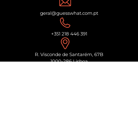
geral@guesswhat.com.pt
+351 218 446 391
R. Visconde de Santarém, 67B
1000-286 Lisboa
www.grupogw.pt
Código de conduta
Política Anticorrupção
Canal de Ética