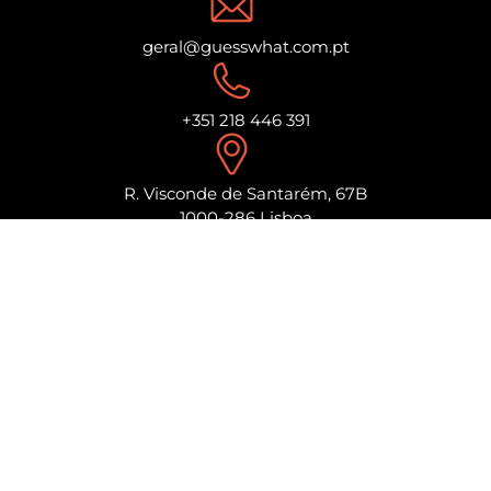
geral@guesswhat.com.pt
+351 218 446 391
R. Visconde de Santarém, 67B
1000-286 Lisboa
www.grupogw.pt
Código de conduta
Política Anticorrupção
Canal de Ética