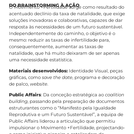
DO BRAINSTORMING À AÇÃO
O Movimento +Fertilidade surge como resultado do
acentuado declínio da taxa de natalidade, que exige
soluções inovadoras e colaborativas, capazes de dar
resposta às necessidades de um futuro sustentável.
Independentemente do caminho, o objetivo é o
mesmo: reduzir as taxas de infertilidade para,
consequentemente, aumentar as taxas de
natalidade, que há muito deixaram de ser apenas
uma necessidade estatística.
Materiais desenvolvidos:
Identidade Visual, peças
gráficas, como
save the date
, programa e decoração
de palco,
website
.
Public Affairs
: Da conceção estratégica ao
coalition
building
, passando pela preparação de documentos
estruturantes como o “Manifesto pela Igualdade
Reprodutiva e um Futuro Sustentável”, a equipa de
Public Affairs liderou a articulação que permitiu
impulsionar o Movimento +Fertilidade, projectando-