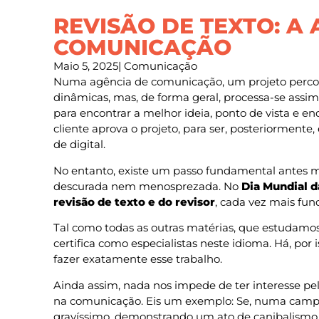
REVISÃO DE TEXTO: A
COMUNICAÇÃO
Maio 5, 2025
|
Comunicação
Numa agência de comunicação, um projeto percorr
dinâmicas, mas, de forma geral, processa-se assim
para encontrar a melhor ideia, ponto de vista e e
cliente aprova o projeto, para ser, posteriormente
de digital.
No entanto, existe um passo fundamental antes m
descurada nem menosprezada. No
Dia Mundial 
revisão de texto e do revisor
, cada vez mais fun
Tal como todas as outras matérias, que estudamos
certifica como especialistas neste idioma. Há, po
fazer exatamente esse trabalho.
Ainda assim, nada nos impede de ter interesse pel
na comunicação. Eis um exemplo: Se, numa campan
gravíssimo, demonstrando um ato de canibalismo. D