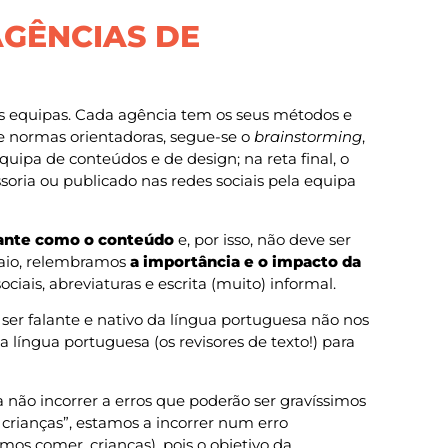
AGÊNCIAS DE
s equipas. Cada agência tem os seus métodos e
 e normas orientadoras, segue-se o
brainstorming
,
ipa de conteúdos e de design; na reta final, o
soria ou publicado nas redes sociais pela equipa
tante como o conteúdo
e, por isso, não deve ser
maio, relembramos
a importância e o impacto da
ais, abreviaturas e escrita (muito) informal.
ser falante e nativo da língua portuguesa não nos
 língua portuguesa (os revisores de texto!) para
 não incorrer a erros que poderão ser gravíssimos
rianças”, estamos a incorrer num erro
os comer, crianças), pois o objetivo da