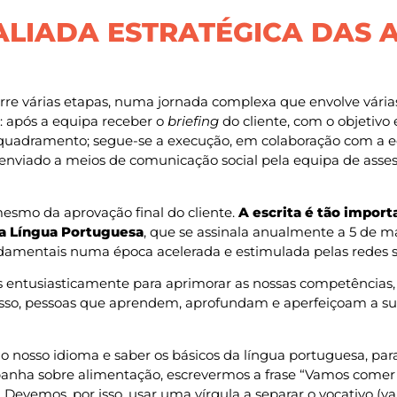
 ALIADA ESTRATÉGICA DAS 
e várias etapas, numa jornada complexa que envolve vária
: após a equipa receber o
briefing
do cliente, com o objetivo
nquadramento; segue-se a execução, em colaboração com a equ
, enviado a meios de comunicação social pela equipa de asses
esmo da aprovação final do cliente.
A escrita é tão impor
da Língua Portuguesa
, que se assinala anualmente a 5 de 
damentais numa época acelerada e estimulada pelas redes soci
 entusiasticamente para aprimorar as nossas competências, 
r isso, pessoas que aprendem, aprofundam e aperfeiçoam a sua
o nosso idioma e saber os básicos da língua portuguesa, para
ha sobre alimentação, escrevermos a frase “Vamos comer c
evemos, por isso, usar uma vírgula a separar o vocativo (vam