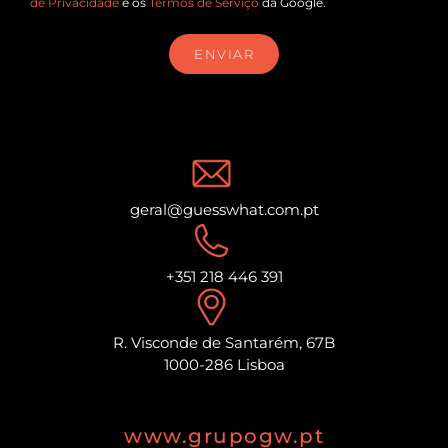
de Privacidade
e os
Termos de Serviço
da Google.
ENVIAR
geral@guesswhat.com.pt
+351 218 446 391
R. Visconde de Santarém, 67B
1000-286 Lisboa
www.grupogw.pt