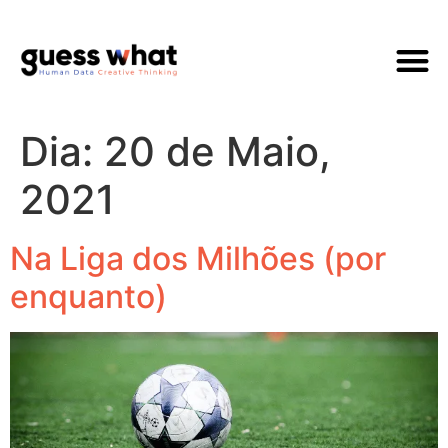
Quem Som
Dia:
20 de Maio,
2021
Na Liga dos Milhões (por
enquanto)