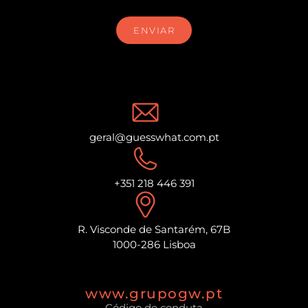
ENVIAR
geral@guesswhat.com.pt
+351 218 446 391
R. Visconde de Santarém, 67B
1000-286 Lisboa
www.grupogw.pt
Código de conduta