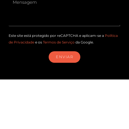
Este site está protegido por reCAPTCHA e aplicam-se a
Política
de Privacidade
e os
Termos de Serviço
da Google.
ENVIAR
geral@guesswhat.com.pt
+351 218 446 391