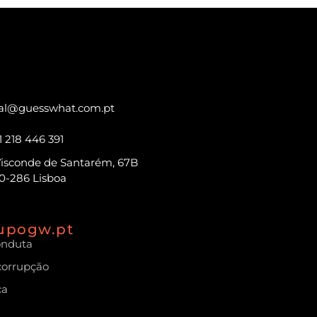
al@guesswhat.com.pt
1 218 446 391
Visconde de Santarém, 67B
0-286 Lisboa
upogw.pt
onduta
icorrupção
ca