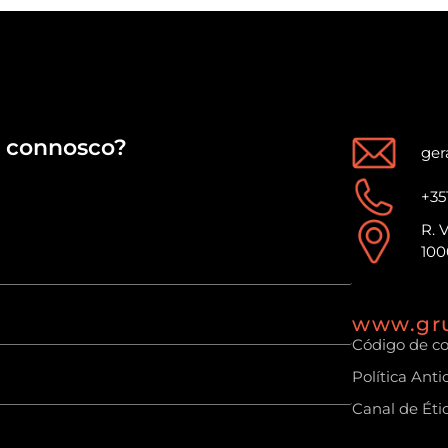
connosco?
ger
+35
R. 
100
www.gr
Código de c
Política Ant
Canal de Éti