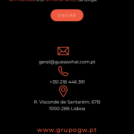
ENVIAR
geral@guesswhat.com.pt
+351 218 446 391
R. Visconde de Santarém, 67B
1000-286 Lisboa
www.grupogw.pt